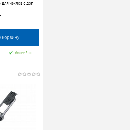
 для чехлов с доп
т
В корзину
более 5 шт