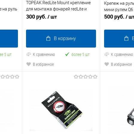
TOPEAK RedLite Mount крепление
Крепеж на руль
 на руль
для монтажа фонарей redLite и
мини рулем Q6
дования
redLite UFO на багажники
300 руб.
500 руб.
/ шт
/ ш
BeamRack
В корзину
ее 5 шт
К сравнению
более 5 шт
К сравнению
В избранное
В избранное