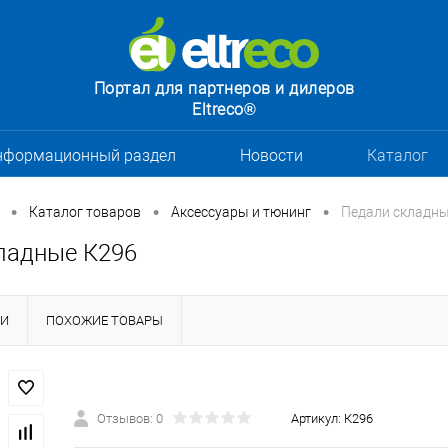
Портал для партнеров и дилеров
Eltreco®
нформационный раздел
Новости
Каталог
•
•
•
Каталог товаров
Аксессуары и тюнинг
Педали складны
ладные К296
КИ
ПОХОЖИЕ ТОВАРЫ
Отзывов: 0
Артикул:
К296