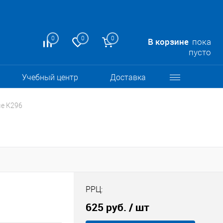
0
0
0
В корзине
пока
пусто
Учебный центр
Доставка
е К296
РРЦ:
625 руб.
/ шт