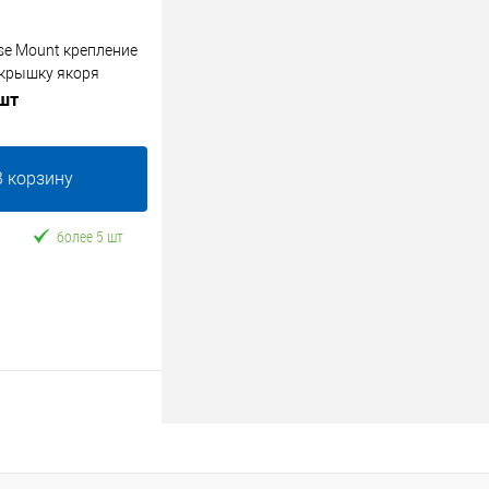
se Mount крепление
 крышку якоря
 шт
В корзину
более 5 шт