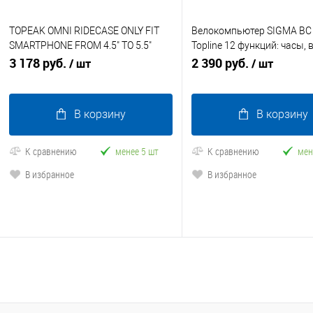
TOPEAK OMNI RIDECASE ONLY FIT
Велокомпьютер SIGMA BC 
SMARTPHONE FROM 4.5" TO 5.5"
Topline 12 функций: часы, 
крепление для смартфона BLACK
3 178 руб.
пути, текущая скорость, с
2 390 руб.
/ шт
/ шт
скоро
В корзину
В корзину
К сравнению
менее 5 шт
К сравнению
мен
В избранное
В избранное