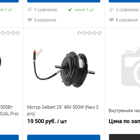
ее 5 шт
К сравнению
менее 5 шт
К сравнению
В избранное
В избранное
 500Вт
Мотор Gelbert 29" 48V 500W (Navi 3
Внутренняя ча
 DUAL Pro)
pro)
19 500 руб.
Цена по за
/ шт