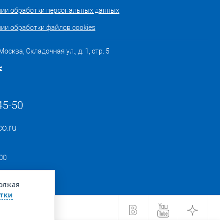
нии обработки персональных данных
ии обработки файлов cookies
осква, Складочная ул., д. 1, стр. 5
е
45-50
co.ru
:00
должая
тки