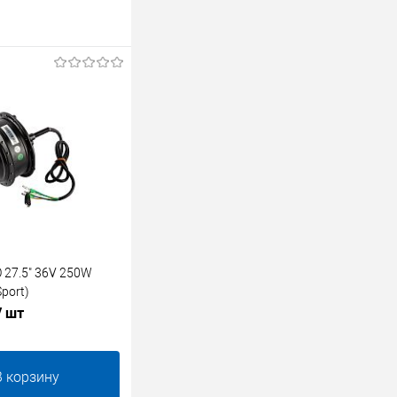
 27.5" 36V 250W
port)
/ шт
В корзину