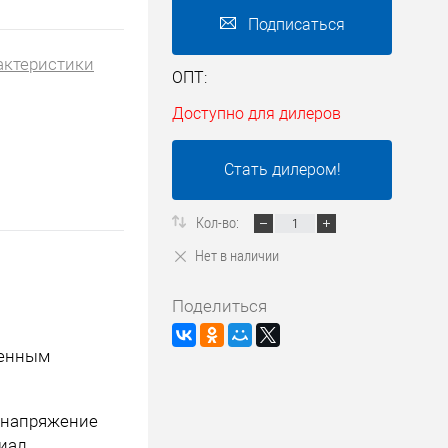
Подписаться
актеристики
ОПТ:
Доступно для дилеров
Стать дилером!
Кол-во:
Нет в наличии
Поделиться
оенным
 напряжение
циал