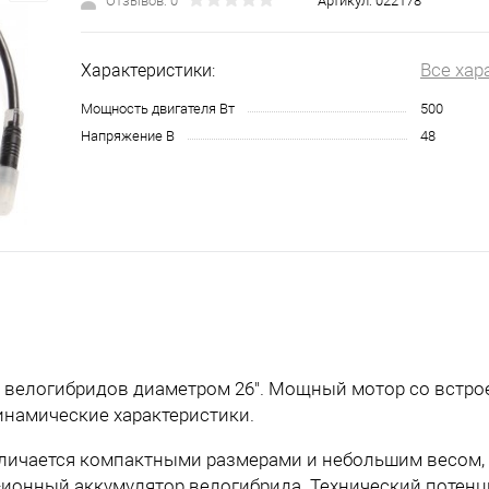
Отзывов: 0
Артикул:
022178
Все хар
Характеристики:
Мощность двигателя Вт
500
Напряжение В
48
о велогибридов диаметром 26". Мощный мотор со встр
намические характеристики.
тличается компактными размерами и небольшим весом,
-ионный аккумулятор велогибрида. Технический потен