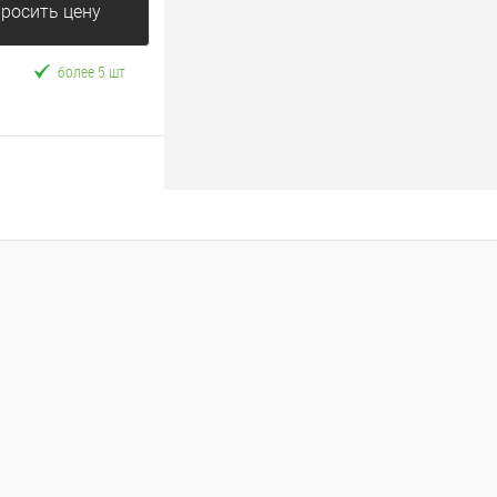
росить цену
более 5 шт