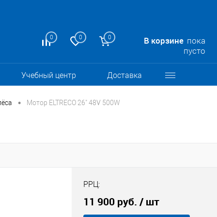
0
0
0
В корзине
пока
пусто
Учебный центр
Доставка
•
лёса
Мотор ELTRECO 26" 48V 500W
РРЦ:
11 900 руб.
/ шт