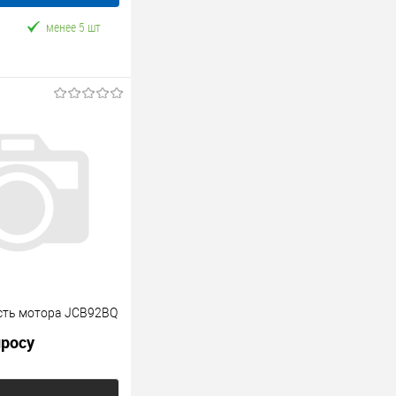
менее 5 шт
сть мотора JCB92BQ
просу