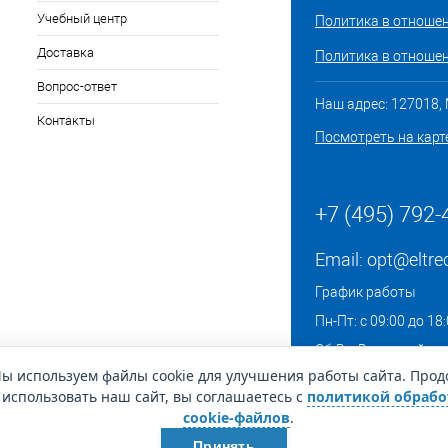
Учебный центр
Политика в отноше
Доставка
Политика в отношен
Вопрос-ответ
Наш адрес: 127018, М
Контакты
Посмотреть на карт
+7 (495) 792-
Email:
opt@eltre
График работы
Пн-Пт: с 09:00 до 18
Сб-Вс: Выходной
ы используем файлы cookie для улучшения работы сайта. Про
использовать наш сайт, вы соглашаетесь с
политикой обрабо
cookie-файлов
.
Принять