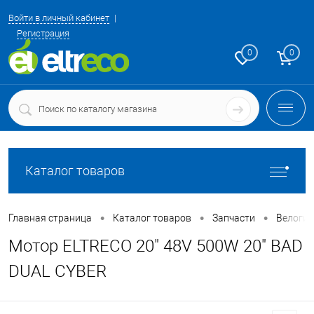
Войти в личный кабинет
Регистрация
0
0
Каталог товаров
•
•
•
Главная страница
Каталог товаров
Запчасти
Велоги
Мотор ELTRECO 20" 48V 500W 20" BAD
DUAL CYBER