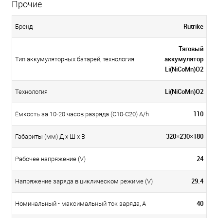
Прочие
Rutrike
Бренд
Тяговый
аккумулятор
Тип аккумуляторных батарей, технология
Li(NiCoMn)O2
Li(NiCoMn)O2
Технология
110
Ёмкость за 10-20 часов разряда (С10-С20) A/h
320×230×180
Габариты (мм) Д x Ш x В
24
Рабочее напряжение (V)
29.4
Напряжение заряда в циклическом режиме (V)
40
Номинальный - максимальный ток заряда, А