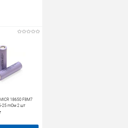
MICR 18650 F8M7
5-25 mОм 2 шт
т