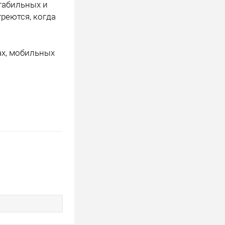
табильных и
реются, когда
ах, мобильных