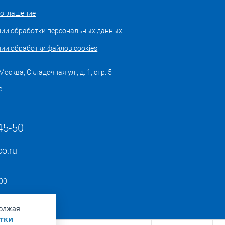
соглашение
нии обработки персональных данных
ии обработки файлов cookies
осква, Складочная ул., д. 1, стр. 5
е
45-50
co.ru
:00
должая
тки