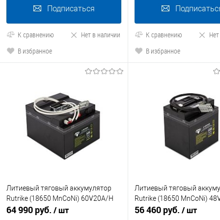
Подписаться
Подписатьс
К сравнению
Нет в наличии
К сравнению
Нет
В избранное
В избранное
Литиевый тяговый аккумулятор
Литиевый тяговый аккум
Rutrike (18650 MnCoNi) 60V20A/H
Rutrike (18650 MnCoNi) 4
64 990 руб.
56 460 руб.
/ шт
/ шт