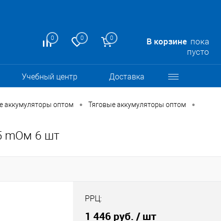
0
0
0
В корзине
пока
пусто
Учебный центр
Доставка
•
•
е аккумуляторы оптом
Тяговые аккумуляторы оптом
5 mОм 6 шт
РРЦ:
1 446 руб.
/ шт