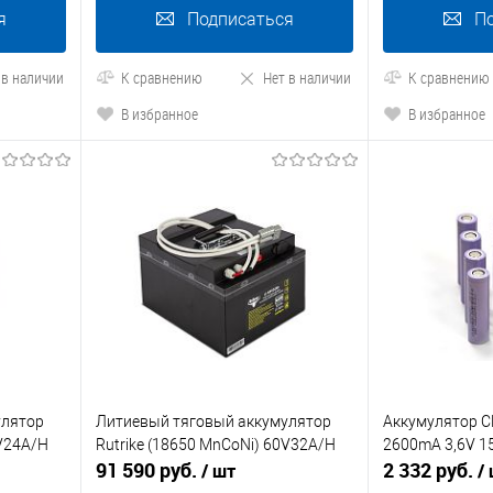
я
Подписаться
П
 в наличии
К сравнению
Нет в наличии
К сравнению
В избранное
В избранное
улятор
Литиевый тяговый аккумулятор
Аккумулятор C
8V24A/H
Rutrike (18650 MnCoNi) 60V32A/H
2600mA 3,6V 1
91 590 руб.
2 332 руб.
/ шт
/