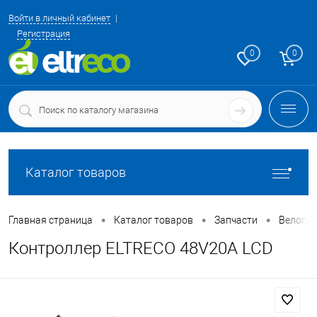
Войти в личный кабинет
Регистрация
0
0
Каталог товаров
•
•
•
Главная страница
Каталог товаров
Запчасти
Велоги
Контроллер ELTRECO 48V20A LCD