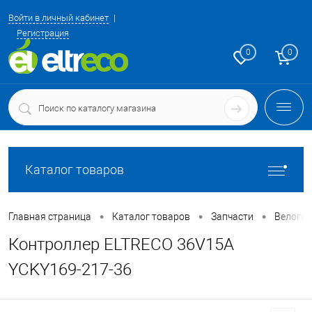
Войти в личный кабинет
Регистрация
0
0
Каталог товаров
•
•
•
Главная страница
Каталог товаров
Запчасти
Велоги
Контроллер ELTRECO 36V15A
YCKY169-217-36