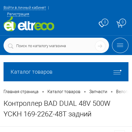
Войти в личный кабинет
Регистрация
0
0
Каталог товаров
•
•
•
Главная страница
Каталог товаров
Запчасти
Велоги
Контроллер BAD DUAL 48V 500W
YCKH 169-226Z-48T задний