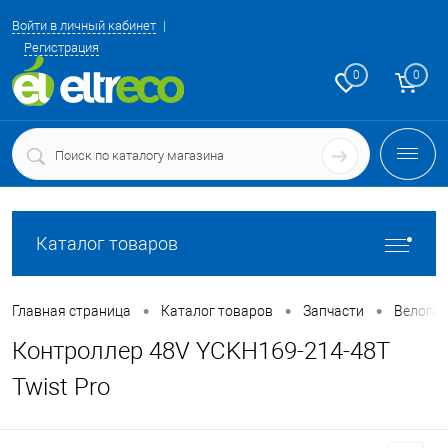
Войти в личный кабинет
Регистрация
0
0
Каталог товаров
•
•
•
Главная страница
Каталог товаров
Запчасти
Велоги
Контроллер 48V YCKH169-214-48T
Twist Pro