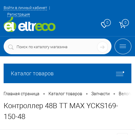
Войти в личный кабинет
Регистрация
0
0
Каталог товаров
•
•
•
Главная страница
Каталог товаров
Запчасти
Велоги
Контроллер 48В TT MAX YCKS169-
150-48