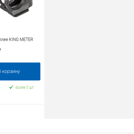
плея KING METER
т
В корзину
более 5 шт