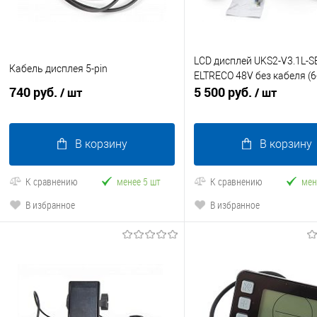
LCD дисплей UKS2-V3.1L-S
Кабель дисплея 5-pin
ELTRECO 48V без кабеля (6
740 руб.
5 500 руб.
/ шт
/ шт
В корзину
В корзину
К сравнению
менее 5 шт
К сравнению
мен
В избранное
В избранное