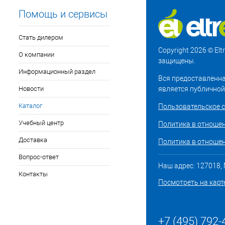
Помощь и сервисы
Стать дилером
Copyright 2026 © El
О компании
защищены.
Информационный раздел
Вся предоставленна
Новости
является публичной
Каталог
Пользовательское 
Учебный центр
Политика в отноше
Доставка
Политика в отношен
Вопрос-ответ
Наш адрес: 127018, М
Контакты
Посмотреть на карт
+7 (495) 792-