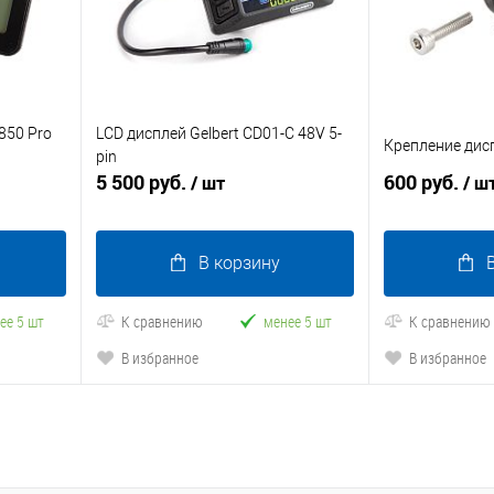
850 Pro
LCD дисплей Gelbert CD01-C 48V 5-
Крепление дис
pin
5 500 руб.
600 руб.
/ шт
/ ш
В корзину
ее 5 шт
К сравнению
менее 5 шт
К сравнению
В избранное
В избранное