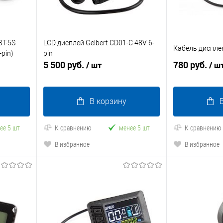
BT-5S
LCD дисплей Gelbert CD01-C 48V 6-
Кабель дисплея
-pin)
pin
5 500 руб.
780 руб.
/ шт
/ ш
В корзину
ее 5 шт
К сравнению
менее 5 шт
К сравнению
В избранное
В избранное