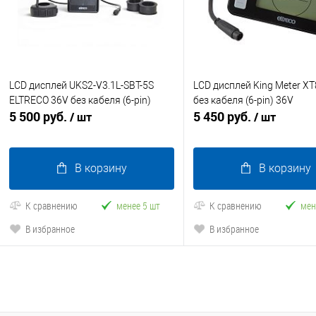
LCD дисплей UKS2-V3.1L-SBT-5S
LCD дисплей King Meter XT
ELTRECO 36V без кабеля (6-pin)
без кабеля (6-pin) 36V
5 500 руб.
5 450 руб.
/ шт
/ шт
В корзину
В корзину
К сравнению
менее 5 шт
К сравнению
мен
В избранное
В избранное