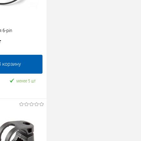
 6-pin
т
В корзину
менее 5 шт