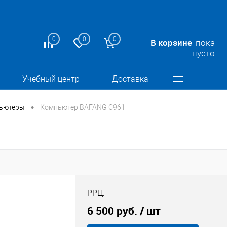
0
0
0
В корзине
пока
пусто
Учебный центр
Доставка
•
ьютеры
Компьютер BAFANG C961
РРЦ:
6 500 руб.
/ шт