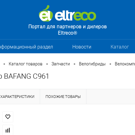
Портал для партнеров и дилеров
Eltreco®
нформационный раздел
Новости
Каталог
•
•
•
•
Каталог товаров
Запчасти
Велогибриды
Велокомп
р BAFANG C961
ХАРАКТЕРИСТИКИ
ПОХОЖИЕ ТОВАРЫ