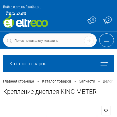
Войти в личный кабинет
Регистрация
0
0
Каталог товаров
•
•
•
Главная страница
Каталог товаров
Запчасти
Велоги
Крепление дисплея KING METER