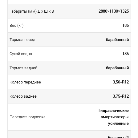
2880×1130×1325
Габариты (мм) Д x Ш x В
185
Вес (кг)
барабанный
Тормоз перед.
185
Сухой вес, кг
барабанный
Тормоз задний
3,50-R12
Колесо переднее
3,75-R12
Колесо заднее
Гидравлические
амортизаторы
Передняя подвеска
усиленные
Рессоры (4