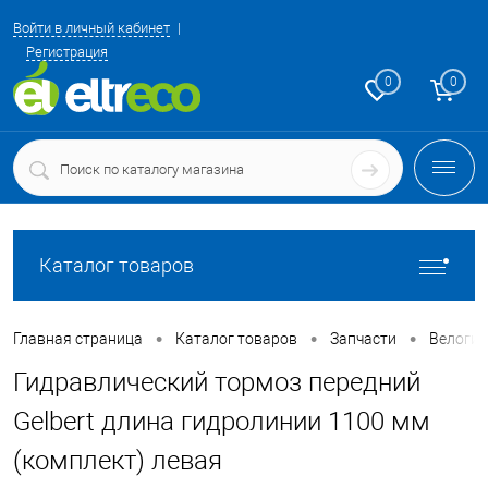
Войти в личный кабинет
Регистрация
0
0
Каталог товаров
•
•
•
Главная страница
Каталог товаров
Запчасти
Велоги
Гидравлический тормоз передний
Gelbert длина гидролинии 1100 мм
(комплект) левая