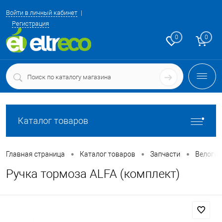
Войти в личный кабинет
Регистрация
0
0
Каталог товаров
•
•
•
Главная страница
Каталог товаров
Запчасти
Велоги
Ручка тормоза ALFA (комплект)