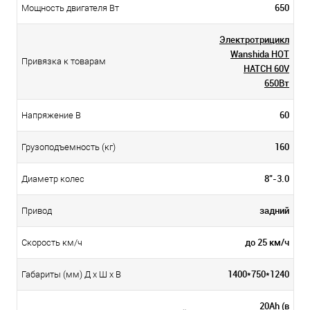
650
Мощность двигателя Вт
Электротрицикл
Wanshida HOT
Привязка к товарам
HATCH 60V
650Вт
60
Напряжение В
160
Грузоподъемность (кг)
8"-3.0
Диаметр колес
задний
Привод
до 25 км/ч
Скорость км/ч
1400*750*1240
Габариты (мм) Д x Ш x В
20Ah (в