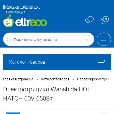
Войти в личный кабинет
Регистрация
0
0
Каталог товаров
•
•
Главная страница
Каталог товаров
Пассажирские трици
Электротрицикл Wanshida HOT
HATCH 60V 650Вт