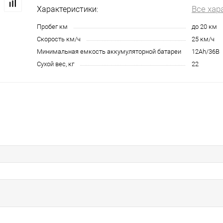
Все хар
Характеристики:
Пробег км
до 20 км
Скорость км/ч
25 км/ч
Минимальная емкость аккумуляторной батареи
12Аh/36В
Сухой вес, кг
22