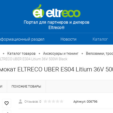
Портал для партнеров и дилеров
Eltreco®
нформационный раздел
Новости
Каталог
•
•
•
Каталог товаров
Аксессуары и тюнинг
Велозамки, тро
LTRECO UBER ES04 Litium 36V 500W Black
мокат ELTRECO UBER ES04 Litium 36V 50
КИ
ПОХОЖИЕ ТОВАРЫ
Отзывов: 0
Артикул:
006796