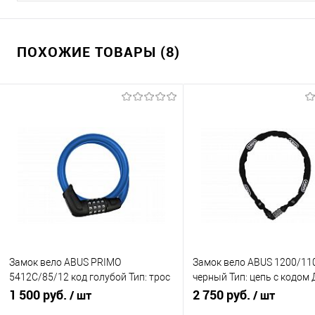
ПОХОЖИЕ ТОВАРЫ (8)
Замок вело ABUS PRIMO
Замок вело ABUS 1200/11
5412C/85/12 код голубой Тип: трос
черный Тип: цепь с кодом 
с ключом Уровень защиты: 3/15
1 500 руб.
60см Уровень защиты: 2/
2 750 руб.
/ шт
/ шт