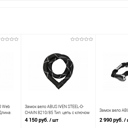
0 Web
Замок вело ABUS IVEN STEEL-O-
Замок вело AB
Длина:
CHAIN 8210/85 Тип: цепь с ключом
15
Уровень защиты: 10/15
4 150 руб.
2 990 руб.
/ шт
/