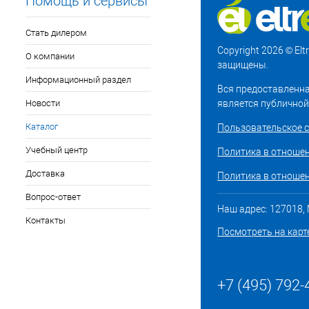
Помощь и сервисы
Стать дилером
Copyright 2026 © El
О компании
защищены.
Информационный раздел
Вся предоставленна
Новости
является публичной
Каталог
Пользовательское 
Учебный центр
Политика в отноше
Доставка
Политика в отношен
Вопрос-ответ
Наш адрес: 127018, М
Контакты
Посмотреть на карт
+7 (495) 792-