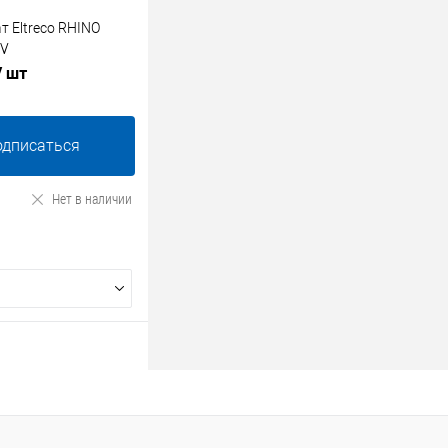
 Eltreco RHINO
6V
/ шт
одписаться
Нет в наличии