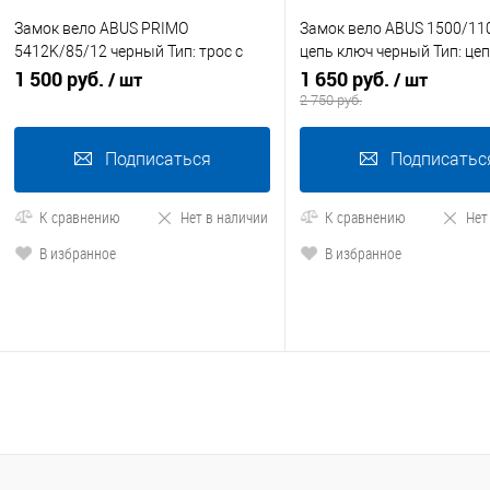
Замок вело ABUS PRIMO
Замок вело ABUS 1500/11
5412K/85/12 черный Тип: трос с
цепь ключ черный Тип: цеп
ключом Уровень защиты: 3/15
1 500 руб.
ключом Длина: 110см Уро
1 650 руб.
/ шт
/ шт
защиты: 3/15
2 750 руб.
Подписаться
Подписатьс
К сравнению
Нет в наличии
К сравнению
Нет
В избранное
В избранное