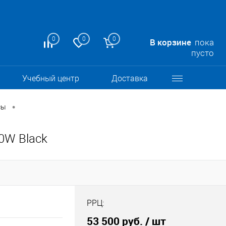
0
0
0
В корзине
пока
пусто
Учебный центр
Доставка
•
сы
0W Black
РРЦ:
53 500 руб.
/ шт