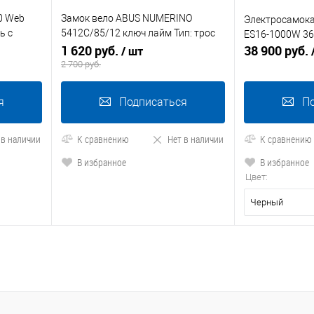
0 Web
Замок вело ABUS NUMERINO
Электросамокат
ь с
5412C/85/12 ключ лайм Тип: трос
ES16-1000W 3
вень
Уровень защиты: 3/15
1 620 руб.
38 900 руб.
/ шт
2 700 руб.
я
Подписаться
П
 в наличии
К сравнению
Нет в наличии
К сравнению
В избранное
В избранное
Цвет:
Черный