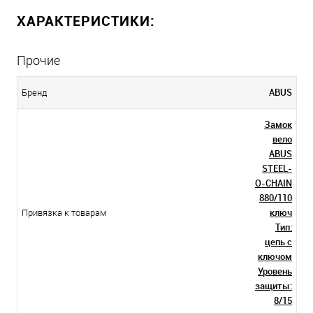
ХАРАКТЕРИСТИКИ:
Прочие
ABUS
Бренд
Замок
вело
ABUS
STEEL-
O-CHAIN
880/110
ключ
Привязка к товарам
Тип:
цепь с
ключом
Уровень
защиты:
8/15