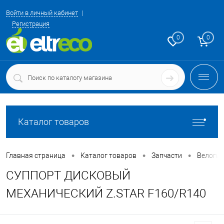
Войти в личный кабинет
Регистрация
0
0
Каталог товаров
•
•
•
Главная страница
Каталог товаров
Запчасти
Велоги
CУППОРТ ДИСКОВЫЙ
МЕХАНИЧЕСКИЙ Z.STAR F160/R140