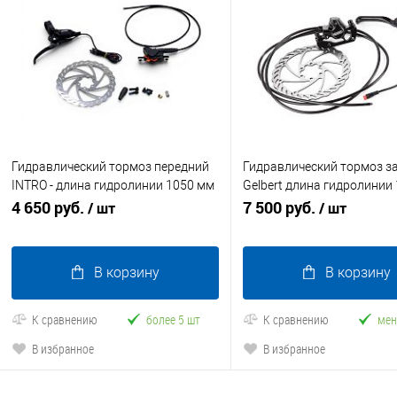
Гидравлический тормоз передний
Гидравлический тормоз з
INTRO - длина гидролинии 1050 мм
Gelbert длина гидролинии
(комплект) правый
4 650 руб.
(комплект) правый
7 500 руб.
/ шт
/ шт
В корзину
В корзину
К сравнению
более 5 шт
К сравнению
мен
В избранное
В избранное