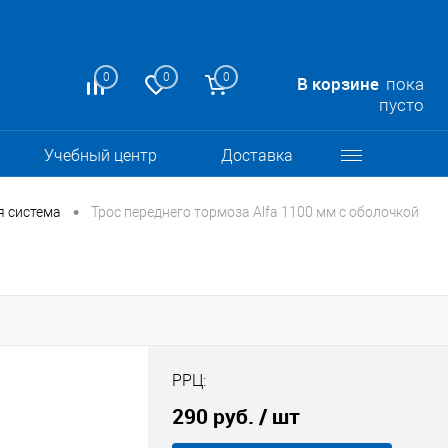
0
0
0
В корзине
пока
пусто
Учебный центр
Доставка
•
я система
Трос переднего тормоза Alfa 1100 мм с оболочкой
РРЦ:
290 руб.
/ шт