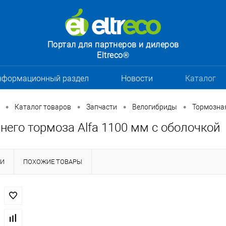
Портал для партнеров и дилеров
Eltreco®
нформационный раздел
Новости
Каталог
•
•
•
•
Каталог товаров
Запчасти
Велогибриды
Тормозна
него тормоза Alfa 1100 мм с оболочкой
КИ
ПОХОЖИЕ ТОВАРЫ