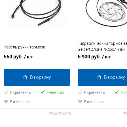
Гидравлический тормоз з
Кабель ручки тормоза
Gelbert длина гидролинии
550 руб.
(комплект) правый
6 900 руб.
/ шт
/ шт
В корзину
В корзину
К сравнению
менее 5 шт
К сравнению
бол
В избранное
В избранное