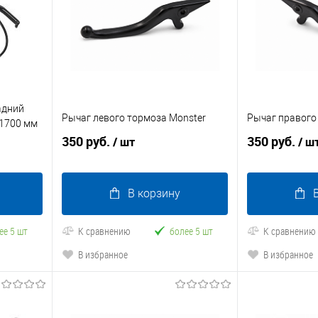
адний
Рычаг левого тормоза Monster
Рычаг правого
 1700 мм
350 руб.
350 руб.
/ шт
/ ш
В корзину
ее 5 шт
К сравнению
более 5 шт
К сравнению
В избранное
В избранное