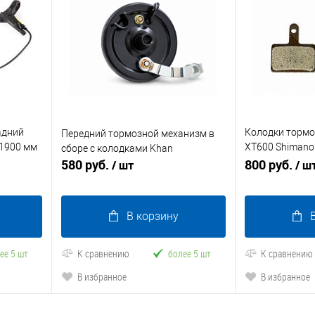
адний
Колодки тормо
Передний тормозной механизм в
 1900 мм
XT600 Shimano
сборе с колодками Khan
580 руб.
M515,BR-M465,
800 руб.
/ шт
/ ш
В корзину
ее 5 шт
К сравнению
более 5 шт
К сравнению
В избранное
В избранное