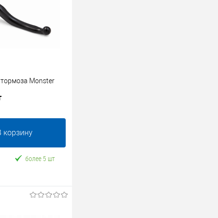
 тормоза Monster
т
В корзину
более 5 шт