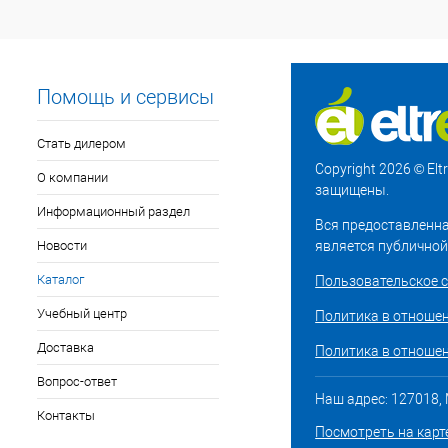
Помощь и сервисы
Стать дилером
Copyright 2026 © El
О компании
защищены.
Информационный раздел
Вся предоставленна
Новости
является публичной
Каталог
Пользовательское 
Учебный центр
Политика в отноше
Доставка
Политика в отношен
Вопрос-ответ
Наш адрес: 127018, М
Контакты
Посмотреть на карт