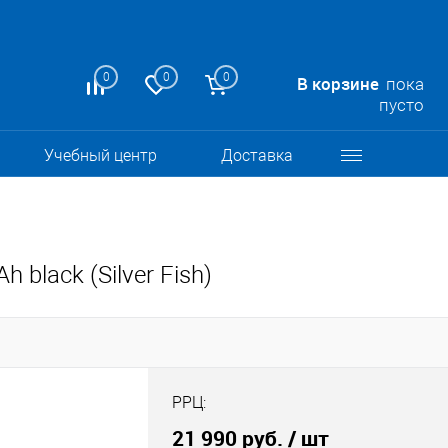
0
0
0
В корзине
пока
пусто
Учебный центр
Доставка
black (Silver Fish)
РРЦ:
21 990 руб.
/ шт