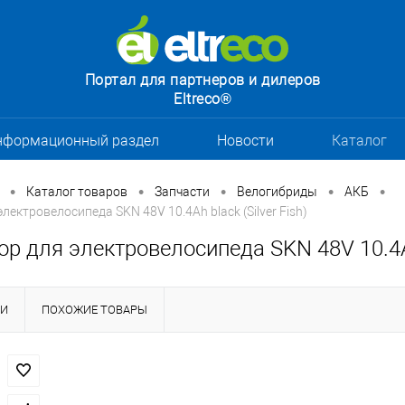
Портал для партнеров и дилеров
Eltreco®
нформационный раздел
Новости
Каталог
•
•
•
•
•
Каталог товаров
Запчасти
Велогибриды
АКБ
лектровелосипеда SKN 48V 10.4Ah black (Silver Fish)
р для электровелосипеда SKN 48V 10.4Ah 
КИ
ПОХОЖИЕ ТОВАРЫ