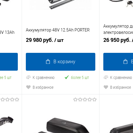
Аккумулятор д
Аккумулятор 48V 12.5Ah PORTER
8V 13Ah
электровелоси
29 980 руб.
HL 1-2 (Hailong)
26 950 руб.
/ шт
В корзину
ее 5 шт
К сравнению
более 5 шт
К сравнению
В избранное
В избранное