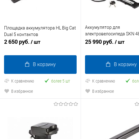
Аккумулятор для
Площадка аккумулятора HL Big Cat
электровелосипеда SKN 4
Dual 5 контактов
2 650 руб.
HL 1-2 (Hailong)
25 990 руб.
/ шт
/ шт
В корзину
В корзину
К сравнению
более 5 шт
К сравнению
бол
В избранное
В избранное