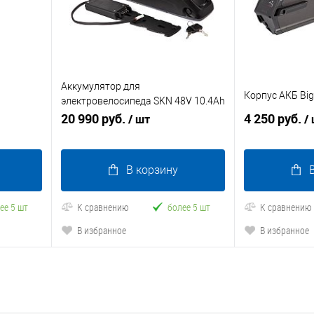
Аккумулятор для
Корпус АКБ Big
электровелосипеда SKN 48V 10.4Ah
HL (Hailong)
20 990 руб.
4 250 руб.
/ шт
/
В корзину
ее 5 шт
К сравнению
более 5 шт
К сравнению
В избранное
В избранное