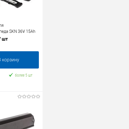
ля
педа SKN 36V 15Ah
/ шт
В корзину
более 5 шт