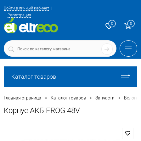
Войти в личный кабинет
Регистрация
0
0
Каталог товаров
•
•
•
Главная страница
Каталог товаров
Запчасти
Велоги
Корпус АКБ FROG 48V