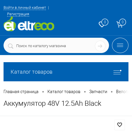
Войти в личный кабинет
Регистрация
0
0
Каталог товаров
•
•
•
Главная страница
Каталог товаров
Запчасти
Велоги
Аккумулятор 48V 12.5Ah Black