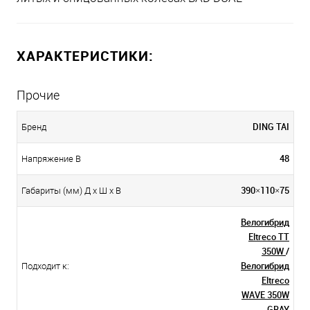
ХАРАКТЕРИСТИКИ:
Прочие
DING TAI
Бренд
48
Напряжение В
390×110×75
Габариты (мм) Д x Ш x В
Велогибрид
Eltreco TT
350W
/
Велогибрид
Подходит к:
Eltreco
WAVE 350W
GRAY