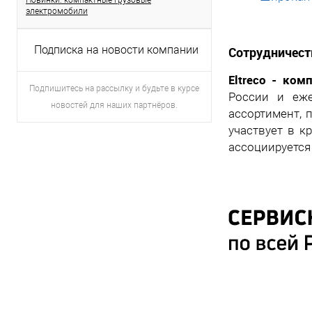
Новинки: компактные грузовые
электромобили
Подписка на новости компании
Сотрудничеств
Eltreco
- комп
Подпишитесь на рассылку и будьте в курсе
России и еже
новостей для наших партнёров.
ассортимент, 
участвует в к
ассоциируется