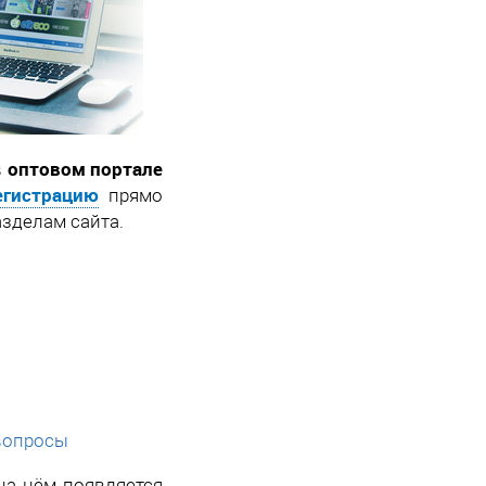
оптовом портале
в
егистрацию
прямо
азделам сайта.
 вопросы
 на нём появляется