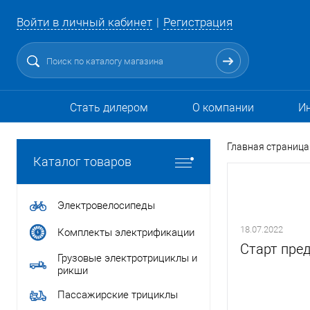
Войти в личный кабинет
Регистрация
Стать дилером
О компании
И
Главная страница
Каталог товаров
Электровелосипеды
18.07.2022
Комплекты электрификации
Старт пред
Грузовые электротрициклы и
рикши
Пассажирские трициклы