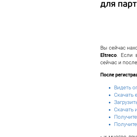
Вы сейчас нах
Eltreco
. Если
сейчас и посл
После регистра
Видеть о
Скачать 
Загрузит
Скачать 
Получите
Получите
- и многое др