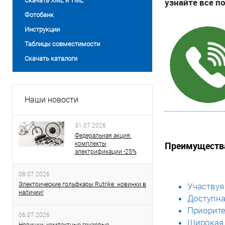
Скачать XML и YML
узнайте все п
Фотобанк
Инструкции
Таблицы совместимости
Скачать каталоги
Наши новости
31.07.2026
Федеральная акция:
Преимущества 
комплекты
электрификации -25%
08.07.2026
Электрические гольфкары Rutrike: новинки в
Участвуя
наличии!
Доступна
Приорите
06.07.2026
Широкая 