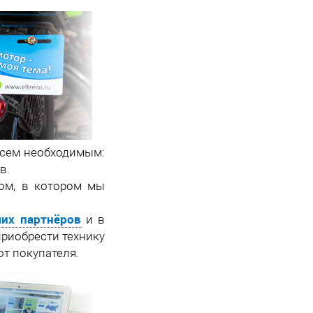
всем необходимым:
в.
ом, в котором мы
их партнёров
и в
приобрести технику
от покупателя.