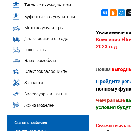
Тяговые аккумуляторы
Буферные аккумуляторы
Мотоаккумуляторы
Уважаемые па
Для стройки и склада
Компания Eltr
2023 год.
Гольфкары
Электромобили
Ловим
выгодны
Электроквадроциклы
Пройдите рег
Запчасти
полному функ
Аксессуары и тюнинг
Чем раньше
вы
Архив моделей
условия буду
Скачать прайс-лист
Свяжитесь с 