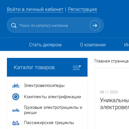
Войти в личный кабинет
Регистрация
Стать дилером
О компании
И
Главная страница
Каталог товаров
Электровелосипеды
08.11.2023
Комплекты электрификации
Уникальны
электрове
Грузовые электротрициклы и
рикши
Пассажирские трициклы