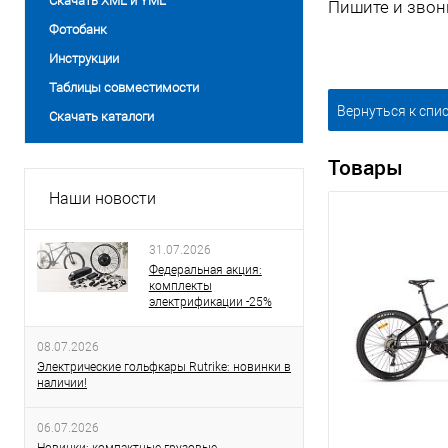
Скачать XML и YML
Пишите и звон
Фотобанк
Инструкции
Таблицы совместимости
Вернуться к спи
Скачать каталоги
Товары
Наши новости
31.07.2026
Федеральная акция:
комплекты
электрификации -25%
08.07.2026
Электрические гольфкары Rutrike: новинки в
наличии!
06.07.2026