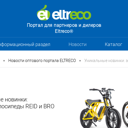
Портал для партнеров и дилеров
Eltreco®
нформационный раздел
Новости
Каталог
•
•
Новости оптового портала ELTRECO
Уникальные новинки: 
е новинки:
лосипеды REID и BRO