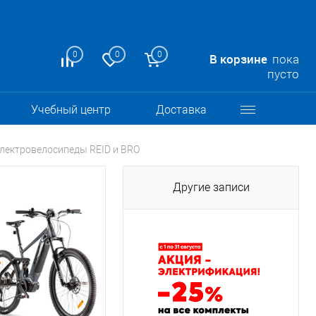
0
0
0
В корзине
пока
пусто
Учебный центр
Доставка
электровелосипеды REID и BRO
Другие записи