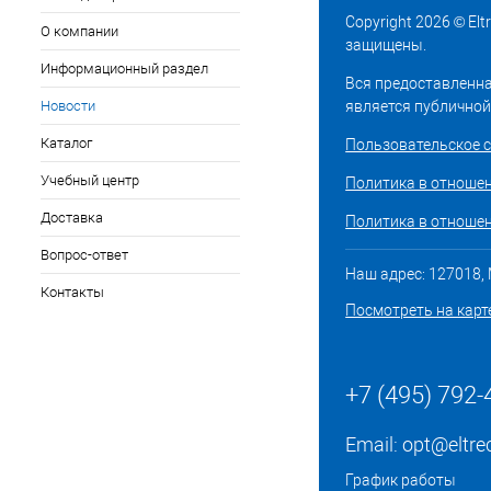
Copyright 2026 © El
О компании
защищены.
Информационный раздел
Вся предоставленна
Новости
является публичной
Каталог
Пользовательское 
Учебный центр
Политика в отноше
Доставка
Политика в отношен
Вопрос-ответ
Наш адрес: 127018, М
Контакты
Посмотреть на карт
+7 (495) 792-
Email:
opt@eltre
График работы