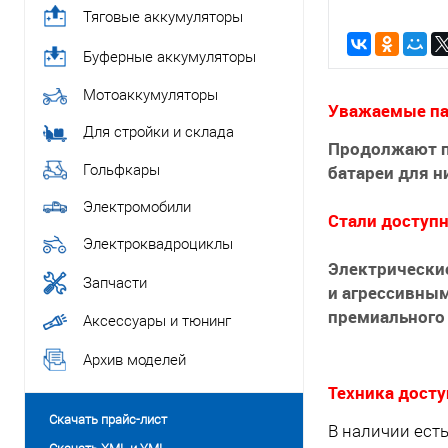
Тяговые аккумуляторы
Буферные аккумуляторы
Мотоаккумуляторы
Уважаемые па
Для стройки и склада
Продолжают п
Гольфкары
батареи для н
Электромобили
Стали доступ
Электроквадроциклы
Электрические
Запчасти
и агрессивны
премиального 
Аксессуары и тюнинг
Архив моделей
Техника досту
Скачать прайс-лист
В наличии есть