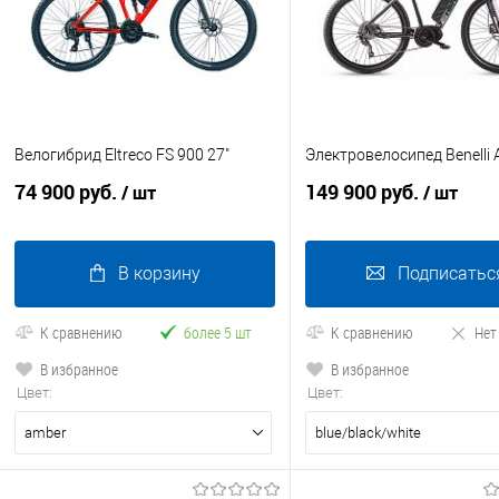
Велогибрид Eltreco FS 900 27"
Электровелосипед Benelli 
74 900 руб.
149 900 руб.
/ шт
/ шт
В корзину
Подписатьс
К сравнению
более 5 шт
К сравнению
Нет
В избранное
В избранное
Цвет:
Цвет:
amber
blue/black/white