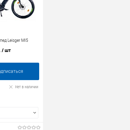
ед Leisger MI5
.
/ шт
одписаться
Нет в наличии