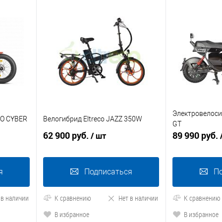
Электровелосип
CO CYBER
Велогибрид Eltreco JAZZ 350W
GT
62 900 руб.
89 990 руб.
/ шт
я
Подписаться
П
 в наличии
К сравнению
Нет в наличии
К сравнению
В избранное
В избранное