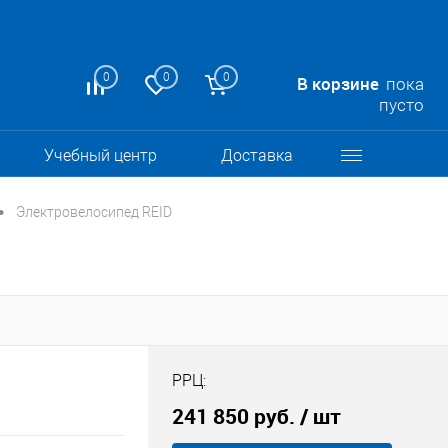
0
0
0
В корзине
пока
пусто
Учебный центр
Доставка
•
Электровелосипед REID
РРЦ:
241 850 руб.
/ шт