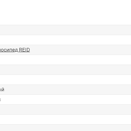
лосипед REID
ый
с