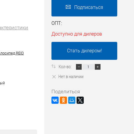
Подписаться
ОПТ:
актеристики
Доступно для дилеров
Стать дилером!
лосипед REID
Кол-во:
Нет в наличии
ный
Поделиться