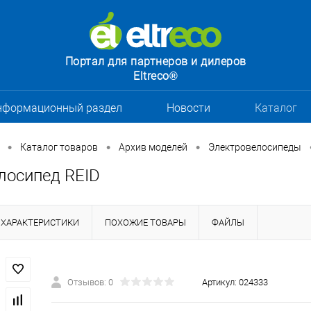
Портал для партнеров и дилеров
Eltreco®
нформационный раздел
Новости
Каталог
•
•
•
Каталог товаров
Архив моделей
Электровелосипеды
лосипед REID
ХАРАКТЕРИСТИКИ
ПОХОЖИЕ ТОВАРЫ
ФАЙЛЫ
Отзывов: 0
Артикул:
024333