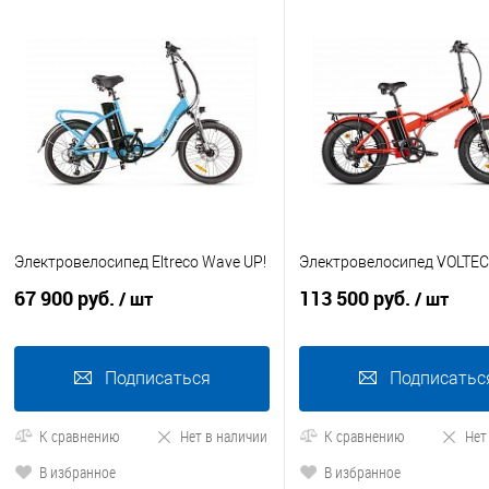
Электровелосипед Eltreco Wave UP!
Электровелосипед VOLTE
67 900 руб.
113 500 руб.
/ шт
/ шт
Подписаться
Подписатьс
К сравнению
Нет в наличии
К сравнению
Нет
В избранное
В избранное