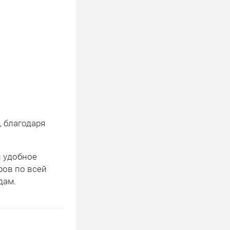
 благодаря
и удобное
ров по всей
дам.