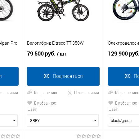
Alpan Pro
Велогибрид Eltreco TT 350W
Электровелосип
79 500 руб.
129 900 руб
/ шт
я
Подписаться
П
 в наличии
К сравнению
Нет в наличии
К сравнению
В избранное
В избранное
Цвет:
Цвет:
GREY
black/green