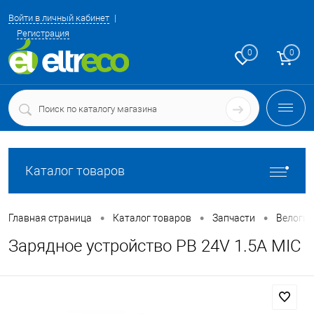
Войти в личный кабинет
Регистрация
0
0
Каталог товаров
•
•
•
Главная страница
Каталог товаров
Запчасти
Велоги
Зарядное устройство PB 24V 1.5А MIC