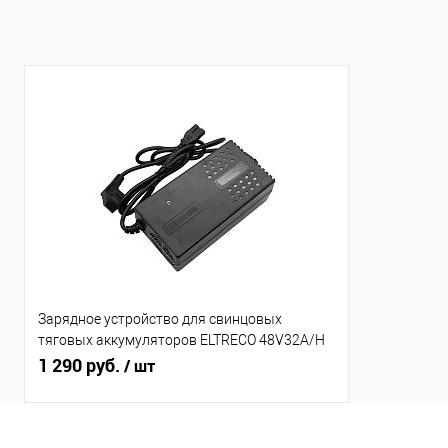
Зарядное устройство для свинцовых
тяговых аккумуляторов ELTRECO 48V32A/H
(4A)
1 290 руб.
/ шт