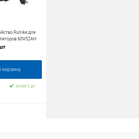
йство Rutrike для
уляторов 60V52AH
 шт
В корзину
более 5 шт