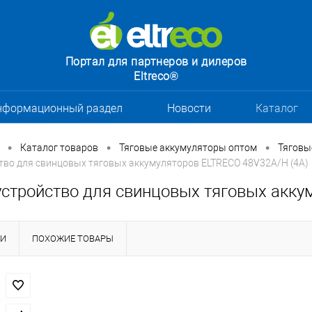
Портал для партнеров и дилеров
Eltreco®
нформационный раздел
Новости
Каталог
•
•
•
Каталог товаров
Тяговые аккумуляторы оптом
Тяговы
тво для свинцовых тяговых аккумуляторов ELTRECO 48V32A/H (4A)
устройство для свинцовых тяговых акку
КИ
ПОХОЖИЕ ТОВАРЫ