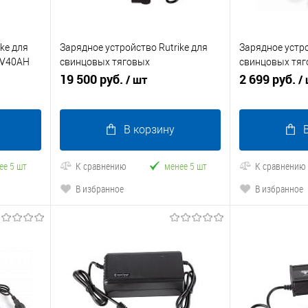
ke для
Зарядное устройство Rutrike для
Зарядное устро
4V40AH
свинцовых тяговых
свинцовых тяг
аккумуляторов 72V60A (8А)
19 500 руб.
48V32A/H (4A)
2 699 руб.
/ шт
/
В корзину
ее 5 шт
К сравнению
менее 5 шт
К сравнению
В избранное
В избранное