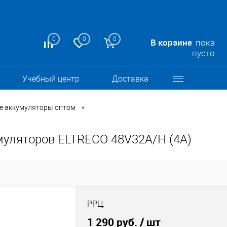
0
0
0
В корзине
пока
пусто
Учебный центр
Доставка
•
е аккумуляторы оптом
муляторов ELTRECO 48V32A/H (4A)
РРЦ:
1 290 руб.
/ шт