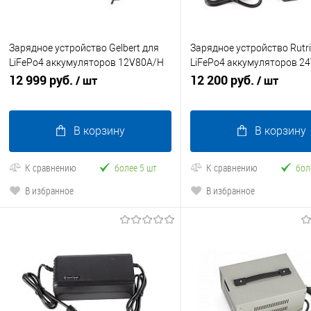
Зарядное устройство Gelbert для
Зарядное устройство Rutri
LiFePo4 аккумуляторов 12V80A/H
LiFePo4 аккумуляторов 2
(15А)
12 999 руб.
(29.2V 12А) Anderson
12 200 руб.
/ шт
/ шт
В корзину
В корзину
К сравнению
более 5 шт
К сравнению
бол
В избранное
В избранное