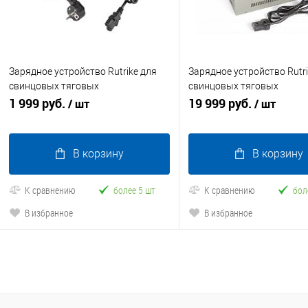
Зарядное устройство Rutrike для
Зарядное устройство Rutri
свинцовых тяговых
свинцовых тяговых
аккумуляторов 48V20A/H (2,8A)
1 999 руб.
аккумуляторов 60V120AН
19 999 руб.
/ шт
/ шт
В корзину
В корзину
К сравнению
более 5 шт
К сравнению
бол
В избранное
В избранное