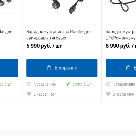
ke для
Зарядное устройство Rutrike для
Зарядное устро
свинцовых тяговых
LiFePo4 аккум
аккумуляторов 60V60AН (8A)
5 990 руб.
(73V 10A)
8 990 руб.
/ шт
/
В корзину
ее 5 шт
К сравнению
более 5 шт
К сравнению
В избранное
В избранное