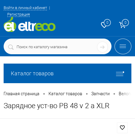
Войти в личный кабинет
Регистрация
0
0
Каталог товаров
•
•
•
Главная страница
Каталог товаров
Запчасти
Велоги
Зарядное уст-во PB 48 v 2 a XLR