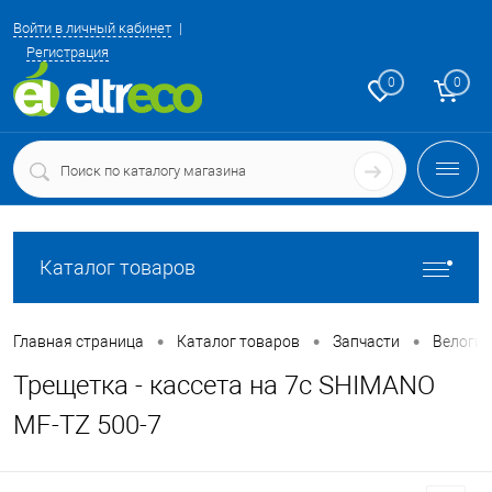
Войти в личный кабинет
Регистрация
0
0
Каталог товаров
•
•
•
Главная страница
Каталог товаров
Запчасти
Велоги
Трещетка - кассета на 7с SHIMANO
MF-TZ 500-7