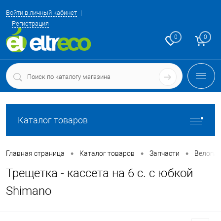
Войти в личный кабинет
Регистрация
0
0
Каталог товаров
•
•
•
Главная страница
Каталог товаров
Запчасти
Велоги
Трещетка - кассета на 6 с. с юбкой
Shimano