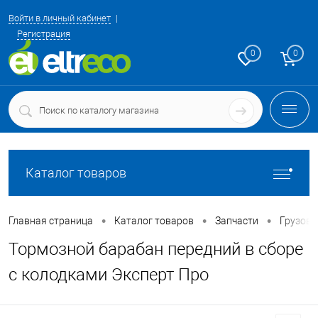
Войти в личный кабинет
Регистрация
0
0
Каталог товаров
•
•
•
Главная страница
Каталог товаров
Запчасти
Грузовы
Тормозной барабан передний в сборе
с колодками Эксперт Про