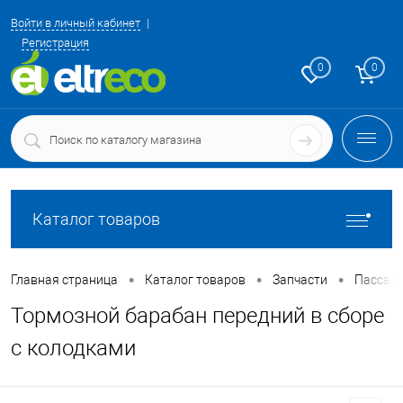
Войти в личный кабинет
Регистрация
0
0
Каталог товаров
•
•
•
Главная страница
Каталог товаров
Запчасти
Пассаж
Тормозной барабан передний в сборе
с колодками