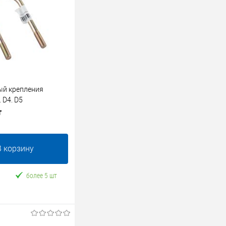
ый крепления
 D4. D5
т
В корзину
более 5 шт