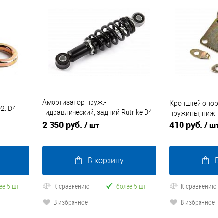
Амортизатор пруж.-
Кронштей опор
2. D4
гидравлический, задний Rutrike D4
пружины, ниж
L-200 мм
2 350 руб.
410 руб.
/ шт
/ ш
В корзину
ее 5 шт
К сравнению
более 5 шт
К сравнению
В избранное
В избранное