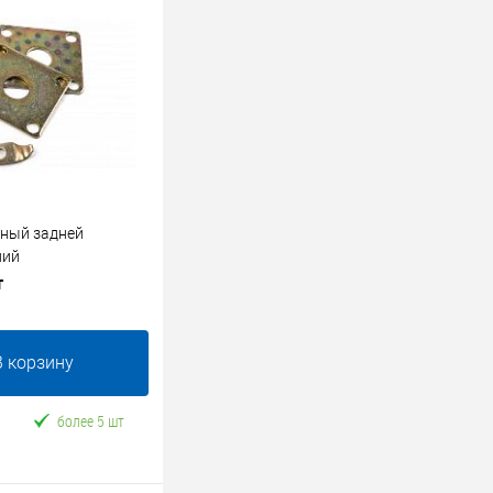
ный задней
ний
т
В корзину
более 5 шт