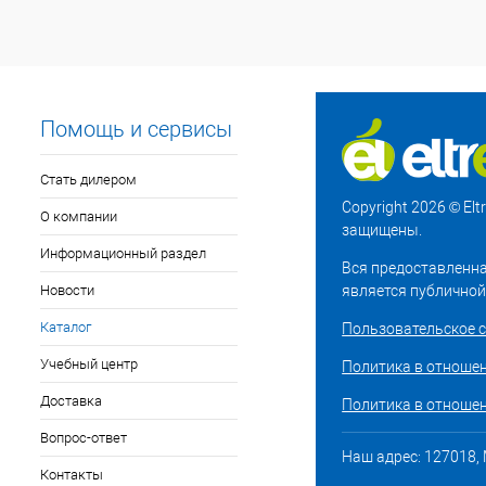
Помощь и сервисы
Стать дилером
Copyright 2026 © El
О компании
защищены.
Информационный раздел
Вся предоставленна
Новости
является публичной
Каталог
Пользовательское 
Учебный центр
Политика в отноше
Доставка
Политика в отношен
Вопрос-ответ
Наш адрес: 127018, М
Контакты