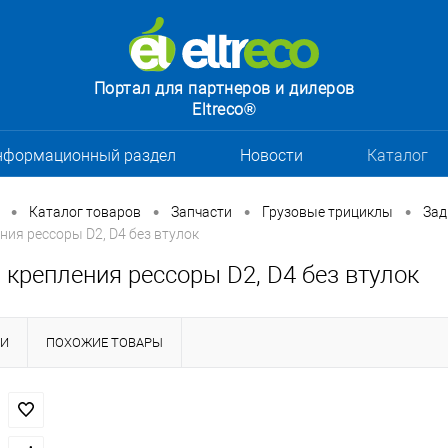
Портал для партнеров и дилеров
Eltreco®
нформационный раздел
Новости
Каталог
•
•
•
•
Каталог товаров
Запчасти
Грузовые трициклы
Зад
ния рессоры D2, D4 без втулок
крепления рессоры D2, D4 без втулок
КИ
ПОХОЖИЕ ТОВАРЫ