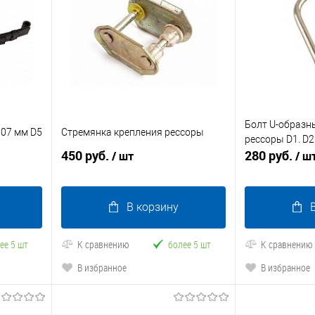
Болт U-образн
607 мм D5
Стремянка крепления рессоры
рессоры D1. D2.
450 руб.
280 руб.
/ шт
/ ш
В корзину
ее 5 шт
К сравнению
более 5 шт
К сравнению
В избранное
В избранное