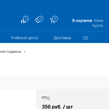
0
0
0
В корзине
пока
пусто
Учебный центр
Доставка
•
няя подвеска
РРЦ:
350 руб.
/ шт