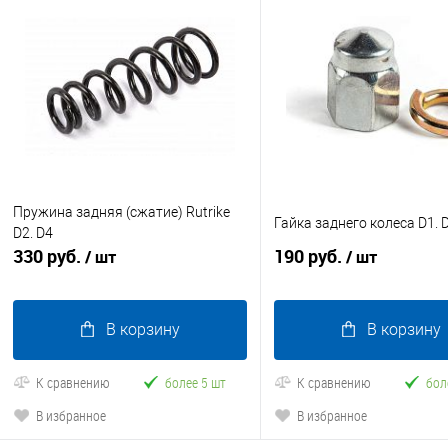
Пружина задняя (сжатие) Rutrike
Гайка заднего колеса D1. D
D2. D4
330 руб.
190 руб.
/ шт
/ шт
В корзину
В корзину
К сравнению
более 5 шт
К сравнению
бол
В избранное
В избранное