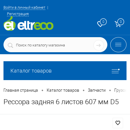
Войти в личный кабинет
Регистрация
0
0
Каталог товаров
•
•
•
Главная страница
Каталог товаров
Запчасти
Грузовы
Рессора задняя 6 листов 607 мм D5