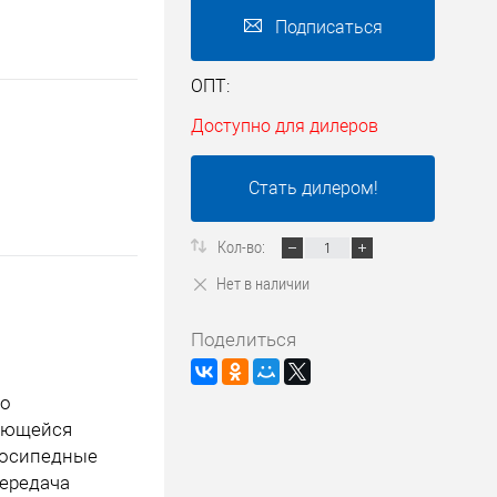
Подписаться
ОПТ:
Доступно для дилеров
Стать дилером!
Кол-во:
Нет в наличии
Поделиться
го
чающейся
лосипедные
передача