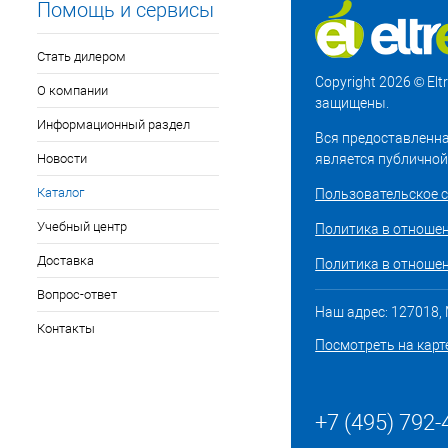
Помощь и сервисы
Стать дилером
Copyright 2026 © El
О компании
защищены.
Информационный раздел
Вся предоставленна
Новости
является публичной
Каталог
Пользовательское 
Учебный центр
Политика в отноше
Доставка
Политика в отношен
Вопрос-ответ
Наш адрес: 127018, М
Контакты
Посмотреть на карт
+7 (495) 792-