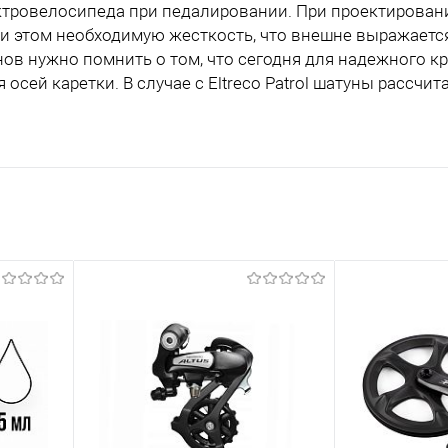
ектровелосипеда при педалировании. При проектирован
ри этом необходимую жесткость, что внешне выражает
нов нужно помнить о том, что сегодня для надежного к
сей каретки. В случае с Eltreco Patrol шатуны рассчит