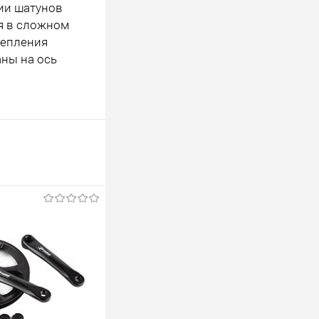
ии шатунов
ся в сложном
репления
аны на ось