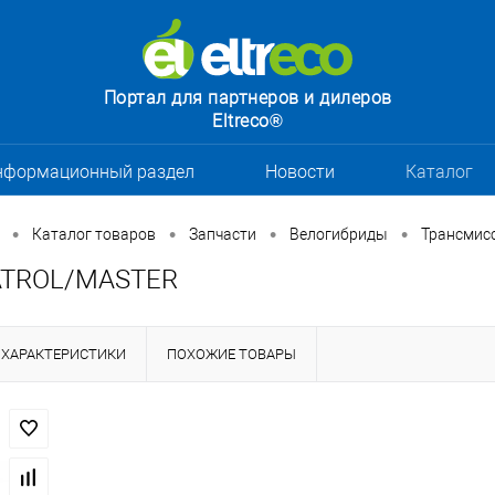
Портал для партнеров и дилеров
Eltreco®
нформационный раздел
Новости
Каталог
•
•
•
•
Каталог товаров
Запчасти
Велогибриды
Трансмис
ATROL/MASTER
ХАРАКТЕРИСТИКИ
ПОХОЖИЕ ТОВАРЫ