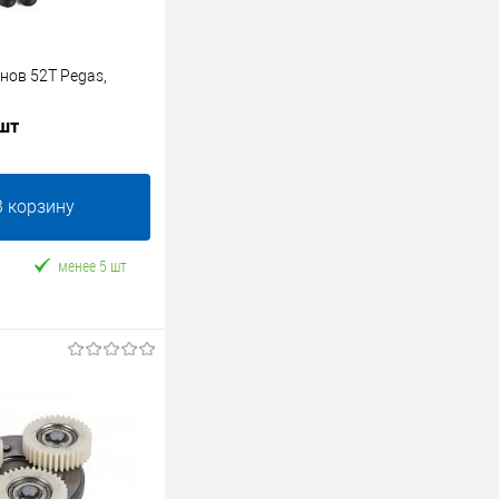
нов 52Т Pegas,
 шт
В корзину
менее 5 шт