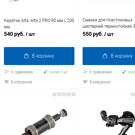
Смазка для пластиковых
Каретка Alfa, Alfa 2 PRO 90 мм L 200
шестерней термостойкая 
мм
540 руб.
белая
550 руб.
/ шт
/ шт
В корзину
В корзину
К сравнению
более 5 шт
К сравнению
бол
В избранное
В избранное