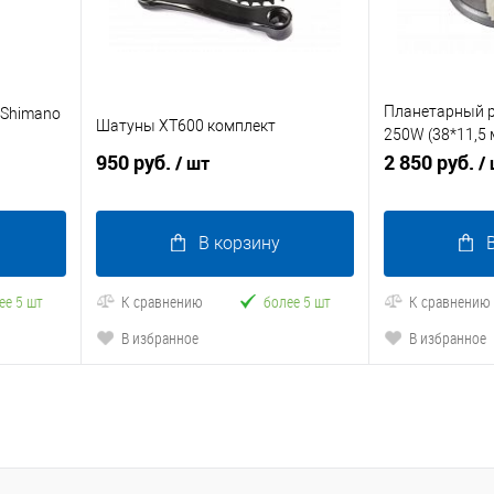
Планетарный р
 Shimano
Шатуны XT600 комплект
250W (38*11,5 
950 руб.
зубьев,посадо
2 850 руб.
/ шт
/
В корзину
ее 5 шт
К сравнению
более 5 шт
К сравнению
В избранное
В избранное