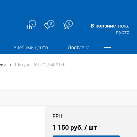
0
0
0
В корзине
пока
пусто
Учебный центр
Доставка
•
сия
Шатуны PATROL/MASTER
РРЦ:
1 150 руб.
/ шт