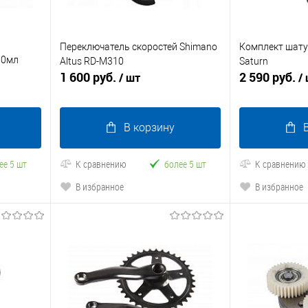
Переключатель скоростей Shimano
Комплект шату
30мл
Altus RD-M310
Saturn
1 600 руб.
2 590 руб.
/ шт
/
В корзину
ее 5 шт
К сравнению
более 5 шт
К сравнению
В избранное
В избранное