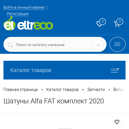
Войти в личный кабинет
Регистрация
0
0
Каталог товаров
•
•
•
Главная страница
Каталог товаров
Запчасти
Велоги
Шатуны Alfa FAT комплект 2020