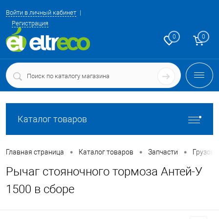
Войти в личный кабинет
Регистрация
0
0
Каталог товаров
•
•
•
Главная страница
Каталог товаров
Запчасти
Грузовы
Рычаг стояночного тормоза Антей-У
1500 в сборе