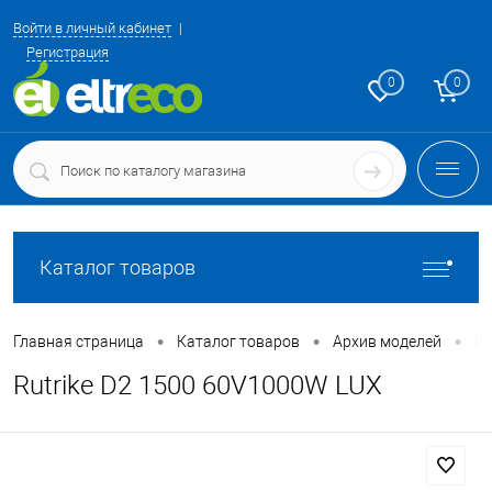
Войти в личный кабинет
Регистрация
0
0
Каталог товаров
•
•
•
Главная страница
Каталог товаров
Архив моделей
Гр
Rutrike D2 1500 60V1000W LUX