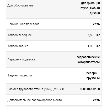
для фикации
Доп.оборудование
груза. Новый
дизайн
есть
Пониженная передача
3,50-R12
Колесо переднее
4.00-R12
Колесо заднее
гидравлические
Передняя подвеска
амортизаторы
Рессоры +
Задняя подвеска
пружины
1500×1000×450
Размер грузового отсека (мм) Д x Ш x В
есть
Дополнительное пассажирское место