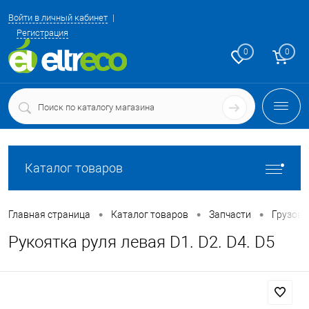
Войти в личный кабинет
Регистрация
0
0
Каталог товаров
•
•
•
Главная страница
Каталог товаров
Запчасти
Грузовы
Рукоятка руля левая D1. D2. D4. D5