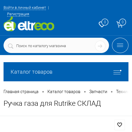
Войти в личный кабинет
Регистрация
0
0
Каталог товаров
•
•
•
Главная страница
Каталог товаров
Запчасти
Техника
Ручка газа для Rutrike СКЛАД