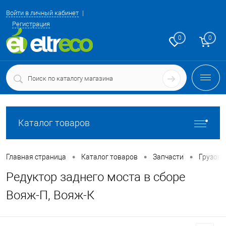
Войти в личный кабинет
Регистрация
0
0
Каталог товаров
•
•
•
Главная страница
Каталог товаров
Запчасти
Грузовы
Редуктор заднего моста в сборе
Вояж-П, Вояж-К