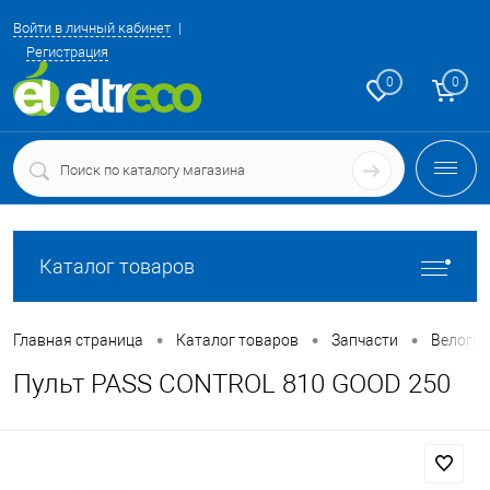
Войти в личный кабинет
Регистрация
0
0
Каталог товаров
•
•
•
Главная страница
Каталог товаров
Запчасти
Велоги
Пульт PASS CONTROL 810 GOOD 250