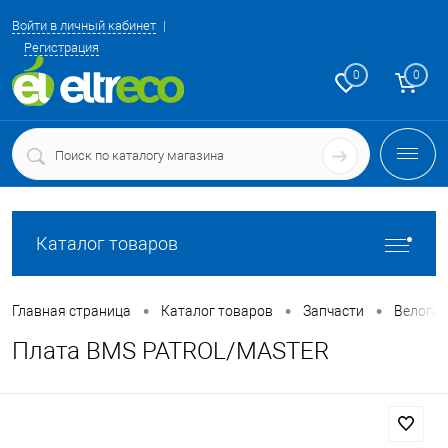
Войти в личный кабинет
Регистрация
0
0
Каталог товаров
•
•
•
Главная страница
Каталог товаров
Запчасти
Велоги
Плата BMS PATROL/MASTER