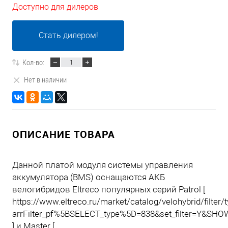
Доступно для дилеров
Стать дилером!
Кол-во:
Нет в наличии
ОПИСАНИЕ ТОВАРА
Данной платой модуля системы управления
аккумулятора (BMS) оснащаются АКБ
велогибридов Eltreco популярных серий Patrol [
https://www.eltreco.ru/market/catalog/velohybrid/filter/
arrFilter_pf%5BSELECT_type%5D=838&set_filter=Y&SH
] и Master [