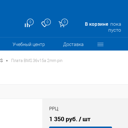
0
0
0
В корзине
пока
пусто
Учебный центр
Доставка
•
MS
Плата BMS 36v15a 2mm pin
РРЦ:
1 350 руб.
/ шт