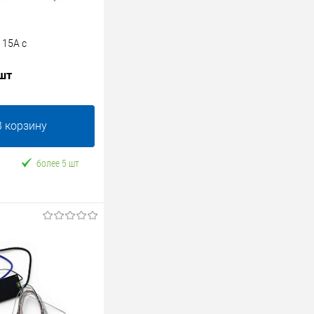
 15A с
 шт
В корзину
более 5 шт