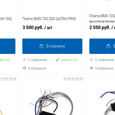
Плата BMS 10S
-M-10S)
Плата BMS 10S 20A (ULTRA PRO)
выключателем
3 500 руб.
2 550 руб.
/ шт
/
В корзину
ее 5 шт
К сравнению
менее 5 шт
К сравнению
В избранное
В избранное