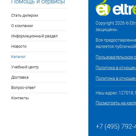
Помощь и сервисы
Стать дилером
Copyright 2026 © El
О компании
защищены.
Информационный раздел
Вся предоставленна
Новости
является публичной
Каталог
Пользовательское 
Учебный центр
Политика в отноше
Доставка
Политика в отношен
Вопрос-ответ
Наш адрес: 127018, М
Контакты
Посмотреть на карт
+7 (495) 792-