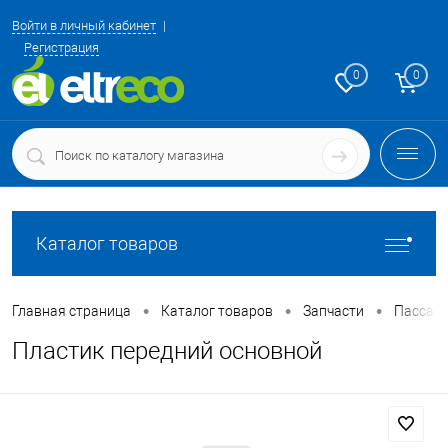
Войти в личный кабинет
Регистрация
0
0
Каталог товаров
•
•
•
Главная страница
Каталог товаров
Запчасти
Пассаж
Пластик передний основной