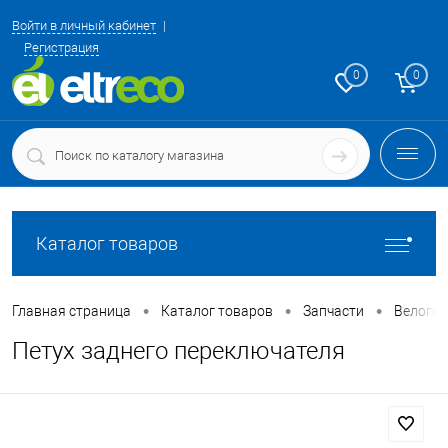
Войти в личный кабинет
Регистрация
0
0
Каталог товаров
•
•
•
Главная страница
Каталог товаров
Запчасти
Велоги
Петух заднего переключателя