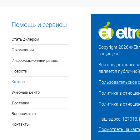
Помощь и сервисы
Стать дилером
Copyright 2026 © El
О компании
защищены.
Информационный раздел
Вся предоставленна
Новости
является публичной
Каталог
Пользовательское 
Учебный центр
Политика в отноше
Доставка
Политика в отношен
Вопрос-ответ
Наш адрес: 127018, М
Контакты
Посмотреть на карт