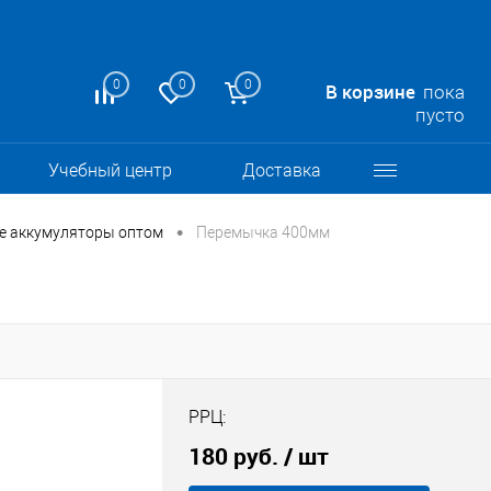
0
0
0
В корзине
пока
пусто
Учебный центр
Доставка
•
е аккумуляторы оптом
Перемычка 400мм
РРЦ:
180 руб.
/ шт