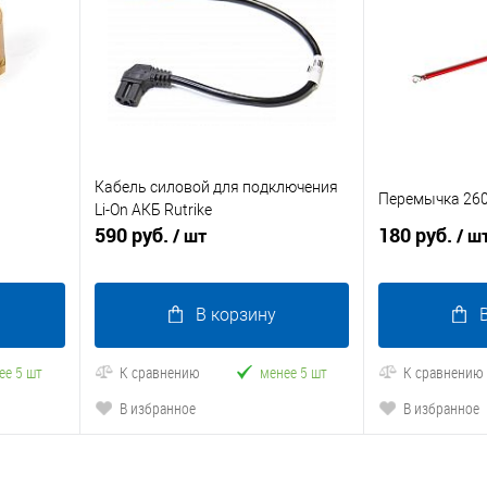
Кабель силовой для подключения
Перемычка 26
Li-On АКБ Rutrike
590 руб.
180 руб.
/ шт
/ ш
В корзину
ее 5 шт
К сравнению
менее 5 шт
К сравнению
В избранное
В избранное