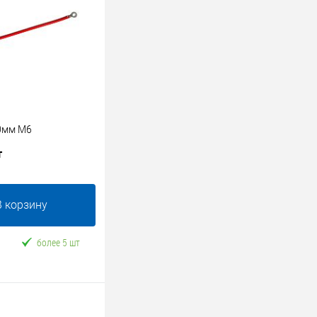
0мм М6
т
В корзину
более 5 шт