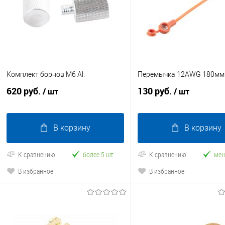
Комплект борнов М6 Al.
Перемычка 12AWG 180мм
620 руб.
130 руб.
/ шт
/ шт
В корзину
В корзину
К сравнению
более 5 шт
К сравнению
мен
В избранное
В избранное