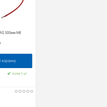
WG 500мм M8
т
В корзину
более 5 шт