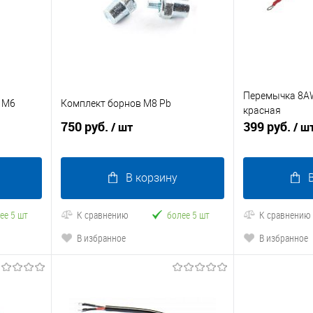
Перемычка 8A
 M6
Комплект борнов М8 Pb
красная
750 руб.
399 руб.
/ шт
/ ш
В корзину
ее 5 шт
К сравнению
более 5 шт
К сравнению
В избранное
В избранное