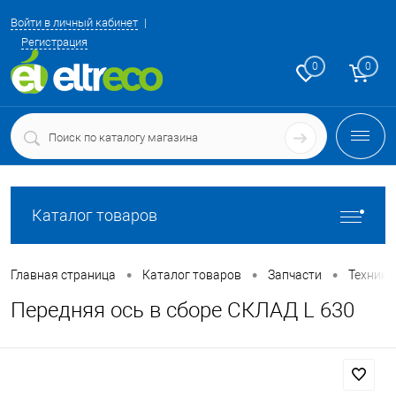
Войти в личный кабинет
Регистрация
0
0
Каталог товаров
•
•
•
Главная страница
Каталог товаров
Запчасти
Техника
Передняя ось в сборе СКЛАД L 630