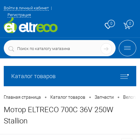
Войти в личный кабинет
Регистрация
0
0
Каталог товаров
•
•
•
Главная страница
Каталог товаров
Запчасти
Велоги
Мотор ELTRECO 700C 36V 250W
Stallion